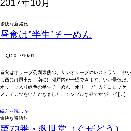
2017年10月
愉快な遍路旅
昼食は”半生”そーめん
2017/10/01
昼食はオリーブ公園東側の、サンオリーブのレストラン、中か
ら西には風車が、南には瀬戸内が一望できます、いい景色だ。
オリーブ入り緑色の半生そーめん、オリーブ牛入りコロッケ、
メンチカツをいただきました、シンプルな品ですが、ど […]
続きを読む ≫
愉快な遍路旅
第73番・救世堂（ぐぜどう）