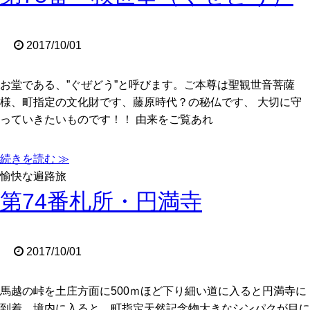
2017/10/01
お堂である、”ぐぜどう”と呼びます。ご本尊は聖観世音菩薩
様、町指定の文化財です、藤原時代？の秘仏です、 大切に守
っていきたいものです！！ 由来をご覧あれ
続きを読む ≫
愉快な遍路旅
第74番札所・円満寺
2017/10/01
馬越の峠を土庄方面に500ｍほど下り細い道に入ると円満寺に
到着。境内に入ると、町指定天然記念物大きなシンパクが目に