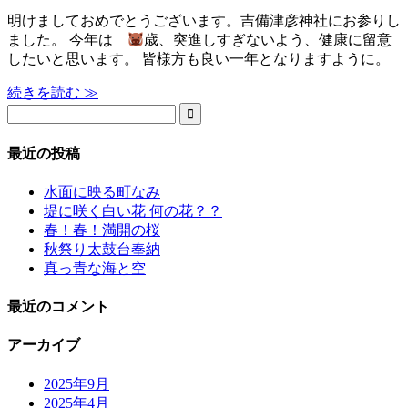
明けましておめでとうございます。吉備津彦神社にお参りし
ました。 今年は
歳、突進しすぎないよう、健康に留意
したいと思います。 皆様方も良い一年となりますように。
続きを読む ≫

最近の投稿
水面に映る町なみ
堤に咲く白い花 何の花？？
春！春！満開の桜
秋祭り太鼓台奉納
真っ青な海と空
最近のコメント
アーカイブ
2025年9月
2025年4月