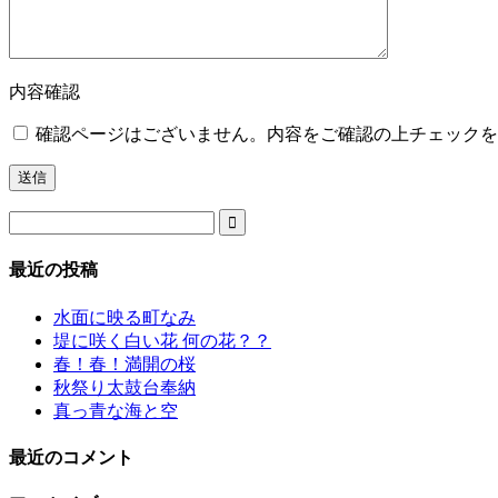
内容確認
確認ページはございません。内容をご確認の上チェックを

最近の投稿
水面に映る町なみ
堤に咲く白い花 何の花？？
春！春！満開の桜
秋祭り太鼓台奉納
真っ青な海と空
最近のコメント