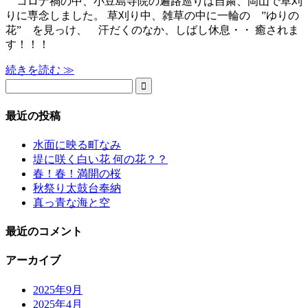
コロナ禍の中、小豆島寺院の遍路巡りは自粛、岡山で草刈
りに専念しました。 草刈り中、雑草の中に一輪の ”ゆりの
花” を見っけ、 汗だくのなか、しばし休息・・ 癒されま
す！！！
続きを読む ≫

最近の投稿
水面に映る町なみ
堤に咲く白い花 何の花？？
春！春！満開の桜
秋祭り太鼓台奉納
真っ青な海と空
最近のコメント
アーカイブ
2025年9月
2025年4月