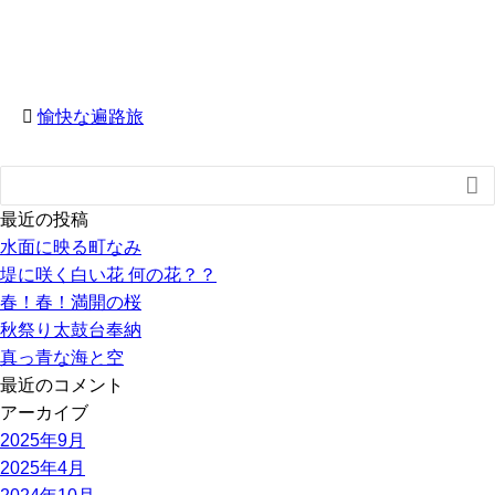
愉快な遍路旅

最近の投稿
水面に映る町なみ
堤に咲く白い花 何の花？？
春！春！満開の桜
秋祭り太鼓台奉納
真っ青な海と空
最近のコメント
アーカイブ
2025年9月
2025年4月