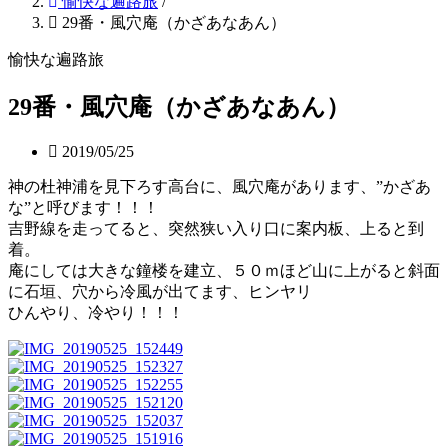
愉快な遍路旅
/
29番・風穴庵（かざあなあん）
愉快な遍路旅
29番・風穴庵（かざあなあん）
2019/05/25
神の杜神浦を見下ろす高台に、風穴庵があります、”かざあ
な”と呼びます！！！
吉野線を走ってると、突然狭い入り口に案内板、上ると到
着。
庵にしては大きな鐘楼を建立、５０ｍほど山に上がると斜面
に石垣、穴から冷風が出てます、ヒンヤリ
ひんやり、冷やり！！！