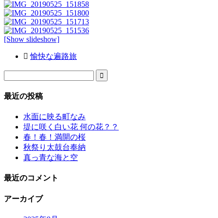
[Show slideshow]
愉快な遍路旅

最近の投稿
水面に映る町なみ
堤に咲く白い花 何の花？？
春！春！満開の桜
秋祭り太鼓台奉納
真っ青な海と空
最近のコメント
アーカイブ