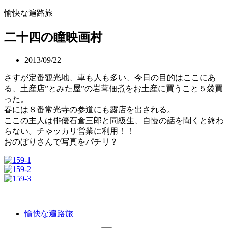
愉快な遍路旅
二十四の瞳映画村
2013/09/22
さすが定番観光地、車も人も多い、今日の目的はここにあ
る、土産店”とみた屋”の岩茸佃煮をお土産に買うこと５袋買
った。
春には８番常光寺の参道にも露店を出される。
ここの主人は俳優石倉三郎と同級生、自慢の話を聞くと終わ
らない。チゃッカリ営業に利用！！
おのぼりさんで写真をパチリ？
愉快な遍路旅