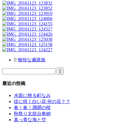
愉快な遍路旅

最近の投稿
水面に映る町なみ
堤に咲く白い花 何の花？？
春！春！満開の桜
秋祭り太鼓台奉納
真っ青な海と空