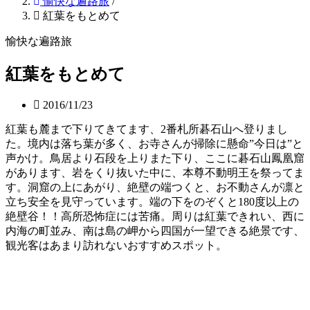
愉快な遍路旅
/
紅葉をもとめて
愉快な遍路旅
紅葉をもとめて
2016/11/23
紅葉も麓まで下りてきてます、2番札所碁石山へ登りまし
た。境内は落ち葉が多く、お寺さんが掃除に懸命”今日は”と
声かけ。鳥居より石段を上りまた下り、ここに碁石山鳳凰窟
があります、岩をくり抜いた中に、本尊不動明王を祭ってま
す。洞窟の上にあがり、絶壁の端つくと、お不動さんが凛と
立ち安全を見守っています。端の下をのぞくと180度以上の
絶壁谷！！高所恐怖症には苦痛。周りは紅葉できれい、西に
内海の町並み、南は島の岬から四国が一望できる絶景です、
観光客はあまり訪れないおすすめスポット。