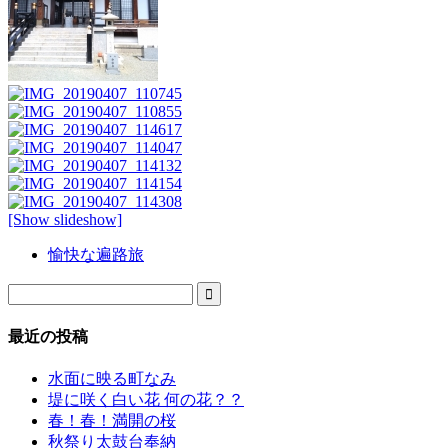
[Show slideshow]
愉快な遍路旅

最近の投稿
水面に映る町なみ
堤に咲く白い花 何の花？？
春！春！満開の桜
秋祭り太鼓台奉納