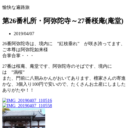
愉快な遍路旅
第26番札所・阿弥陀寺～27番桜庵(庵堂)
2019/04/07
26番阿弥陀寺は、境内に ”紅枝垂れ” が咲き誇ってます、
ご本尊は阿弥陀如来様
合掌合掌・・・
27番は桜庵、庵堂です、阿弥陀寺のそばです、境内に
は ”渦桜”
また、門前に八朔みかんがおいてあります、檀家さんの寄進
かな、3個入り100円で安いので、たくさんお土産にしました
ありがたや！！